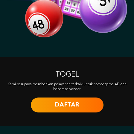
TOGEL
Kami berupaya memberikan pelayanan terbaik untuk nomor game 4D dari
beberapa vendor.
DAFTAR