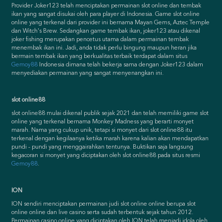
Provider Joker123 telah menciptakan permainan slot online dan tembak
ikan yang sangat disukai oleh para player di Indonesia. Game slot online
online yang terkenal dari provider ini bernama Mayan Gems, Aztec Temple
dan Witch's Brew. Sedangkan game tembak ikan, joker123 atau dikenal
joker fishing merupakan pencetus utama dalam permainan tembak
menembak ikan ini. Jadi, anda tidak perlu bingung maupun heran jika
bermain tembak ikan yang berkualitas terbaik terdapat dalam situs
Gemoy88
Indonesia dimana telah bekerja sama dengan Joker123 dalam
menyediakan permainan yang sangat menyenangkan ini.
slot online88
slot online88 mulai dikenal publik sejak 2021 dan telah memiliki game slot
online yang terkenal bernama Monkey Madness yang berarti monyet
marah. Nama yang cukup unik, tetapi si monyet dari slot online88 itu
terkenal dengan kegilaanya ketika marah karena kalian akan mendapatkan
pundi - pundi yang menggairahkan tentunya. Buktikan saja langsung
kegacoran si monyet yang diciptakan oleh slot online88 pada situs resmi
Gemoy88
.
ION
ION sendiri menciptakan permainan judi slot online online berupa slot
online online dan live casino serta sudah terbentuk sejak tahun 2012.
Permainan casino online yang diciptakan oleh ION telah menjadi idola oleh