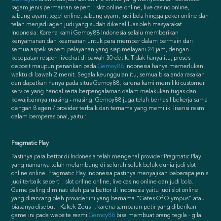
ragam jenis permainan seperti : slot online online, live casino online,
sabung ayam, togel online, sabung ayam, judi bola hingga poker online dan
telah menjadi agen judi yang sudah dikenal luas oleh masyarakat
Indonesia. Karena kami Gemoy88 Indonesia selalu memberikan
kenyamanan dan keamanan untuk para member dalam bermain dari
semua aspek seperti pelayanan yang siap melayani 24 jam, dengan
kecepatan respon livechat di bawah 30 detik. Tidak hanya itu, proses
deposit maupun penarikan pada
Gemoy88
Indonesia hanya memerlukan
waktu di bawah 2 menit. Segala keunggulan itu, semua bisa anda rasakan
dan dapatkan hanya pada situs Gemoy88, karena kami memiliki customer
service yang handal serta berpengalaman dalam melakukan tugas dan
kewajibannya masing - masing. Gemoy88 juga telah berhasil bekerja sama
dengan 8 agen / provider terbaik dan ternama yang memiliki lisensi resmi
dalam beroperasional, yaitu :
Pragmatic Play
Pastinya para bettor di Indonesia telah mengenal provider Pragmatic Play
yang namanya telah melambung di seluruh seluk beluk dunia judi slot
online online. Pragmatic Play Indonesia pastinya menyajikan beberapa jenis
judi terbaik seperti : slot online online, live casino online dan judi bola.
Game paling diminati oleh para bettor di Indonesia yaitu judi slot online
yang dirancang oleh provider ini yang bernama "Gates Of Olympus" atau
biasanya disebut "Kakek Zeus", karena sambaran petir yang diberikan
game ini pada website resmi
Gemoy88
bisa membuat orang tegila - gila