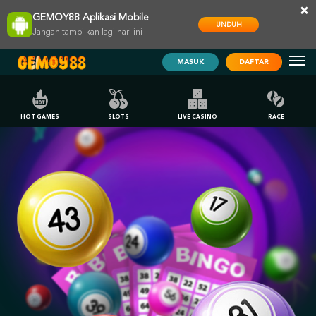
×
GEMOY88 Aplikasi Mobile
UNDUH
Jangan tampilkan lagi hari ini
MASUK
DAFTAR
HOT GAMES
SLOTS
LIVE CASINO
RACE