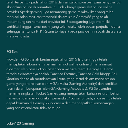
telah terbentuk pada tahun 2016 dan sangat disukai oleh para penyuka judi
slot online online di nusantara ini. Tidak hanya game slot online online,
provider Spedegaming juga merancang game tembak ikan yang telah
menjadi salah satu icon tersendiri dalam situs Gemoy88 yang telah
melambungkan nama dari provider ini. Spadegaming juga memiliki
sertifikat hingga lisensi resmi yang telah diakui oleh badan perjudian dunia
sehingga tentunya RTP (Return to Player) pada provider ini sudah diatas rata
- rata yang ada.
PG Soft
Provider PG Soft telah berdiri sejak tahun 2015 lalu sehingga telah
menciptakan ribuan jenis permainan slot online online dimana sangat
digemari oleh para slot onlineter pada website resmi Gemoy88. Game
tersebut diantaranya adalah Ganesha Fortune, Ganesha Gold hingga Bali
Vacation dan telah mendapatkan lisensi yang resmi dalam menciptakan
game yang diterbitkan oleh MGA (Malta Gaming Authority) dan sertifikat
resmi dalam beroperasi oleh GA (Gaming Associates). PG Soft sendiri
memiliki singkatan Pocket Games yang mengartikan bahwa seluruh bettor
hanya dengan menggunakan perangkat / ponsel pribadi, anda semua telah
dapat bermain di Gemoy88 Indonesia dan mendapatkan kemenangan
yang sensational atau tidak terduga.
Joker123 Gaming