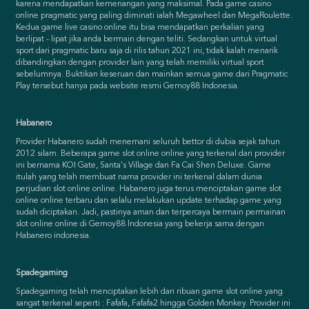
karena mendapatkan kemenangan yang maksimal. Pada game casino
online pragmatic yang paling diminati ialah Megawheel dan MegaRoulette.
Kedua game live casino online itu bisa mendapatkan perkalian yang
berlipat - lipat jika anda bermain dengan teliti. Sedangkan untuk virtual
sport dari pragmatic baru saja di rilis tahun 2021 ini, tidak kalah menarik
dibandingkan dengan provider lain yang telah memiliki virtual sport
sebelumnya. Buktikan keseruan dan mainkan semua game dari Pragmatic
Play tersebut hanya pada website resmi Gemoy88 Indonesia.
Habanero
Provider Habanero sudah menemani seluruh bettor di dubia sejak tahun
2012 silam. Beberapa game slot online online yang terkenal dari provider
ini bernama KOI Gate, Santa's Village dan Fa Cai Shen Deluxe. Game
itulah yang telah membuat nama provider ini terkenal dalam dunia
perjudian slot online online. Habanero juga terus menciptakan game slot
online online terbaru dan selalu melakukan update terhadap game yang
sudah diciptakan. Jadi, pastinya aman dan terpercaya bermain permainan
slot online online di Gemoy88 Indonesia yang bekerja sama dengan
Habanero indonesia.
Spadegaming
Spadegaming telah menciptakan lebih dari ribuan game slot online yang
sangat terkenal seperti : Fafafa, Fafafa2 hingga Golden Monkey. Provider ini