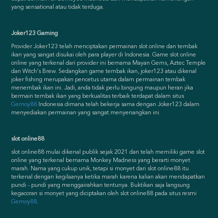
yang sensational atau tidak terduga.
Joker123 Gaming
Provider Joker123 telah menciptakan permainan slot online dan tembak
ikan yang sangat disukai oleh para player di Indonesia. Game slot online
online yang terkenal dari provider ini bernama Mayan Gems, Aztec Temple
dan Witch's Brew. Sedangkan game tembak ikan, joker123 atau dikenal
joker fishing merupakan pencetus utama dalam permainan tembak
menembak ikan ini. Jadi, anda tidak perlu bingung maupun heran jika
bermain tembak ikan yang berkualitas terbaik terdapat dalam situs
Gemoy88
Indonesia dimana telah bekerja sama dengan Joker123 dalam
menyediakan permainan yang sangat menyenangkan ini.
slot online88
slot online88 mulai dikenal publik sejak 2021 dan telah memiliki game slot
online yang terkenal bernama Monkey Madness yang berarti monyet
marah. Nama yang cukup unik, tetapi si monyet dari slot online88 itu
terkenal dengan kegilaanya ketika marah karena kalian akan mendapatkan
pundi - pundi yang menggairahkan tentunya. Buktikan saja langsung
kegacoran si monyet yang diciptakan oleh slot online88 pada situs resmi
Gemoy88
.