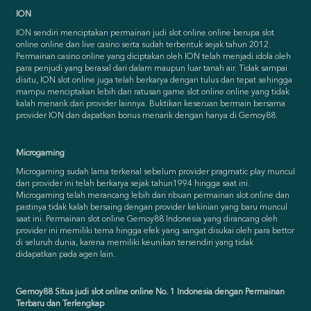
ION
ION sendiri menciptakan permainan judi slot online online berupa slot
online online dan live casino serta sudah terbentuk sejak tahun 2012.
Permainan casino online yang diciptakan oleh ION telah menjadi idola oleh
para penjudi yang berasal dari dalam maupun luar tanah air. Tidak sampai
disitu, ION slot online juga telah berkarya dengan tulus dan tepat sehingga
mampu menciptakan lebih dari ratusan game slot online online yang tidak
kalah menarik dari provider lainnya. Buktikan keseruan bermain bersama
provider ION dan dapatkan bonus menarik dengan hanya di Gemoy88.
Microgaming
Microgaming sudah lama terkenal sebelum provider pragmatic play muncul
dan provider ini telah berkarya sejak tahun1994 hingga saat ini.
Microgaming telah merancang lebih dari ribuan permainan slot online dan
pastinya tidak kalah bersaing dengan provider kekinian yang baru muncul
saat ini. Permainan slot online Gemoy88 Indonesia yang dirancang oleh
provider ini memiliki tema hingga efek yang sangat disukai oleh para bettor
di seluruh dunia, karena memiliki keunikan tersendiri yang tidak
didapatkan pada agen lain.
Gemoy88 Situs judi slot online online No. 1 Indonesia dengan Permainan
Terbaru dan Terlengkap