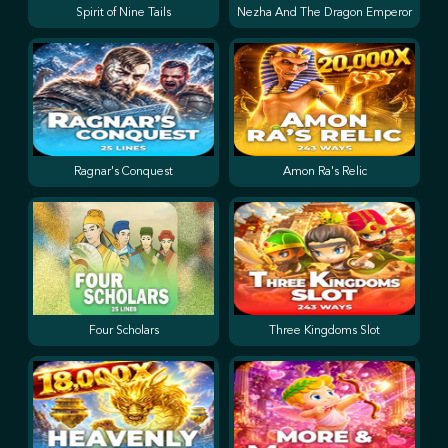
Spirit of Nine Tails
Nezha And The Dragon Emperor
Ragnar's Conquest
Amon Ra's Relic
Four Scholars
Three Kingdoms Slot