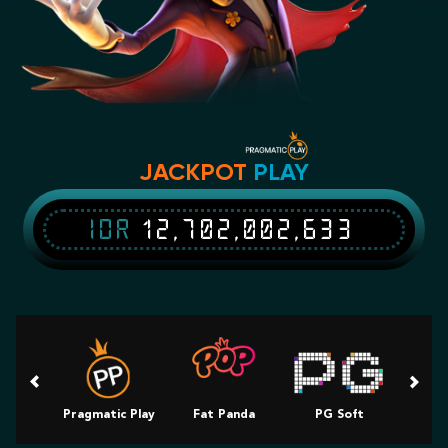
JACKPOT
PLAY
IDR
12,702,002,633
Pragmatic Play
Fat Panda
PG Soft
Slot