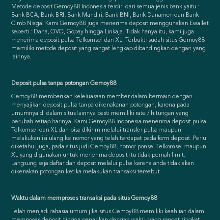
Metode deposit Gemoy88 Indonesia terdiri dari semua jenis bank yaitu :
Bank BCA, Bank BRI, Bank Mandiri, Bank BNI, Bank Danamon dan Bank
Cimb Niaga. Kami Gemoy88 juga menerima deposit menggunakan Ewallet
seperti : Dana, OVO, Gopay hingga Linkaja. Tidak hanya itu, kami juga
menerima deposit pulsa Telkomsel dan XL. Terbukti sudah situs Gemoy88
memiliki metode deposit yang sangat lengkap dibandingkan dengan yang
lainnya.
Deposit pulsa tanpa potongan Gemoy88
Gemoy88 memberikan keleluasaan member dalam bermain dengan
menyajikan deposit pulsa tanpa dikenakanan potongan, karena pada
umumnya di dalam situs lainnya pasti memiliki rate / hitungan yang
berubah setiap harinya. Kami Gemoy88 Indonesia menerima deposit pulsa
Telkomsel dan XL dan bisa dikirim melalui transfer pulsa maupun
melakukan isi ulang ke nomor yang telah terdapat pada form deposit. Perlu
diketahui juga, pada situs judi Gemoy88, nomor ponsel Telkomsel maupun
XL yang digunakan untuk menerima deposit itu tidak pernah limit.
Langsung saja daftar dan deposit melalui pulsa karena anda tidak akan
dikenakan potongan ketika melakukan transaksi tersebut.
Waktu dalam memproses transaksi pada situs Gemoy88
Telah menjadi rahasia umum jika situs Gemoy88 memiliki keahlian dalam
memposes deposit hingga penarikan dengan waktu yang sangat singkat.