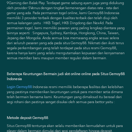
9Gaming dan Balak Play. Terdapat game sabung ayam juga yang didukung
oleh provider SVenus dengan tingkat kemenangan diatas rata - rata dari
game yang ada. Pada permainan togel online, kami Gemoy88 Indonesia
memiliki 3 provider terbaik dengan kualitas terbaik dan telah diuji oleh
semua kalangan yaitu : HKB Togel, HKB Dingdong dan Nex4d. Pada
permainan togel, kami memiliki pasaran yang paling lengkap diantara yang
lainnya seperti : Singapura, Sydney, Kamboja, Hongkong, China, Taiwan,
Jepang dan Mongolia. Anda semua bisa memasang angka sesuai selera
dari seluruh pasaran yang ada pada situs Gemoy88. Nikmati dan ikuti terus
segala perkembangan yang telah terdapat pada situs resmi Gemoy88,
karena hanya kami yang selalu mengutamakan kepuasan dan kenyamanan
semua member baru maupun member reguler dalam bermain.
Beberapa Keuntungan Bermain judi slot online online pada Situs Gemoy88
Indonesia
Login Gemoy88
Indonesia resmi memiliki beberapa fasilitas dan kelebihan
yang pastinya memberikan keuntungan untuk para member setia dimana
telah bermain bersama kami. Keuntungan yang dimaksud itu berasal dari
segi rohani dan pastinya sangat disukai oleh semua para bettor yaitu :
Metode deposit Gemoy88
Situs Gemoy88 tentunya akan selalu memberikan kemudahan untuk para
player dalam bermain dimulai dari segi pendaftaran hingga deposit.