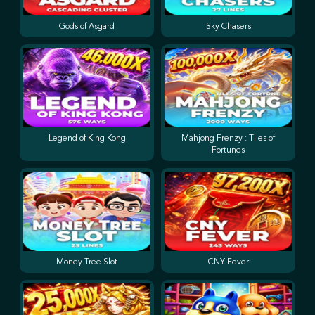
Gods of Asgard
Sky Chasers
Legend of King Kong
Mahjong Frenzy : Tiles of
Fortunes
Money Tree Slot
CNY Fever