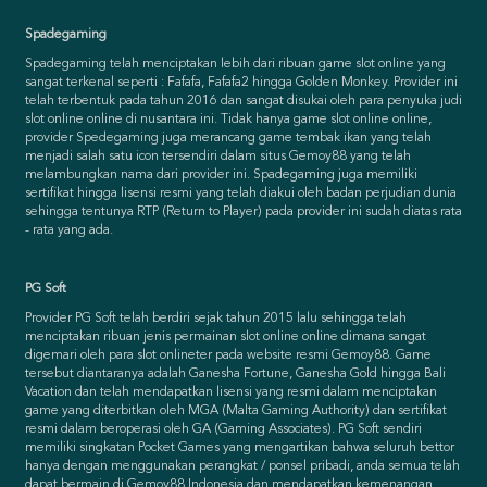
Spadegaming
Spadegaming telah menciptakan lebih dari ribuan game slot online yang
sangat terkenal seperti : Fafafa, Fafafa2 hingga Golden Monkey. Provider ini
telah terbentuk pada tahun 2016 dan sangat disukai oleh para penyuka judi
slot online online di nusantara ini. Tidak hanya game slot online online,
provider Spedegaming juga merancang game tembak ikan yang telah
menjadi salah satu icon tersendiri dalam situs Gemoy88 yang telah
melambungkan nama dari provider ini. Spadegaming juga memiliki
sertifikat hingga lisensi resmi yang telah diakui oleh badan perjudian dunia
sehingga tentunya RTP (Return to Player) pada provider ini sudah diatas rata
- rata yang ada.
PG Soft
Provider PG Soft telah berdiri sejak tahun 2015 lalu sehingga telah
menciptakan ribuan jenis permainan slot online online dimana sangat
digemari oleh para slot onlineter pada website resmi Gemoy88. Game
tersebut diantaranya adalah Ganesha Fortune, Ganesha Gold hingga Bali
Vacation dan telah mendapatkan lisensi yang resmi dalam menciptakan
game yang diterbitkan oleh MGA (Malta Gaming Authority) dan sertifikat
resmi dalam beroperasi oleh GA (Gaming Associates). PG Soft sendiri
memiliki singkatan Pocket Games yang mengartikan bahwa seluruh bettor
hanya dengan menggunakan perangkat / ponsel pribadi, anda semua telah
dapat bermain di Gemoy88 Indonesia dan mendapatkan kemenangan