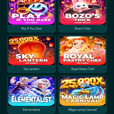
Play If You Dare
Bozo's Trick
Sky Lantern
Royal Pastry Chef
Elementalist
Magic Lamp Carnival