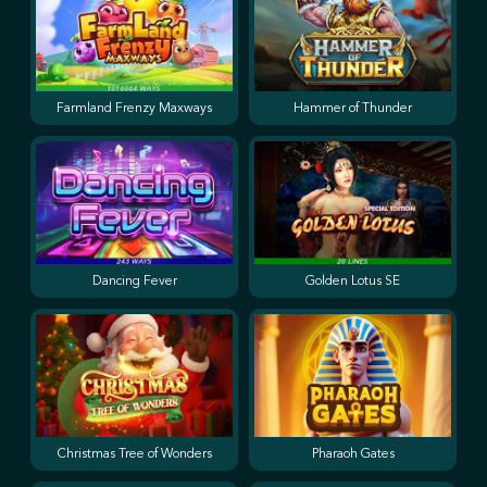
Farmland Frenzy Maxways
Hammer of Thunder
Dancing Fever
Golden Lotus SE
Christmas Tree of Wonders
Pharaoh Gates