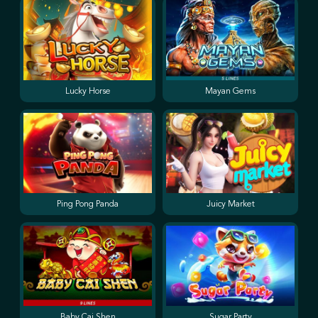
Lucky Horse
Mayan Gems
Ping Pong Panda
Juicy Market
Baby Cai Shen
Sugar Party