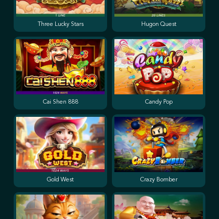
Three Lucky Stars
Hugon Quest
Cai Shen 888
Candy Pop
Gold West
Crazy Bomber