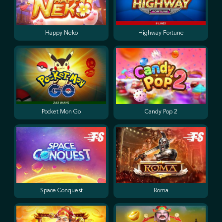
Happy Neko
Highway Fortune
Pocket Mon Go
Candy Pop 2
Space Conquest
Roma