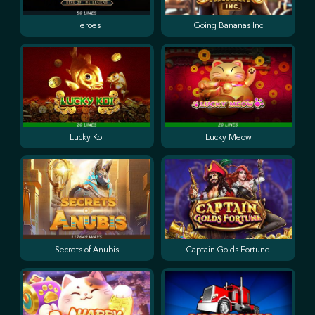
Heroes
Going Bananas Inc
Lucky Koi
Lucky Meow
Secrets of Anubis
Captain Golds Fortune