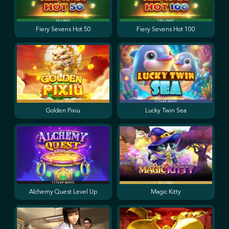
Fiery Sevens Hot 50
Fiery Sevens Hot 100
Golden Pixiu
Lucky Twin Sea
Alchemy Quest Level Up
Magic Kitty