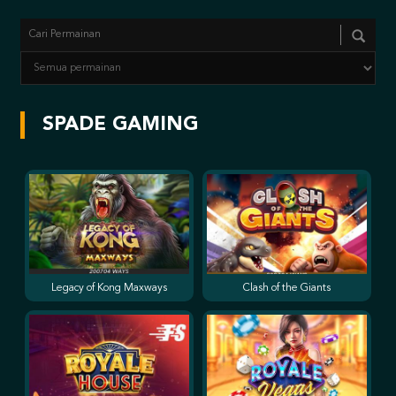
SPADE GAMING
Legacy of Kong Maxways
Clash of the Giants