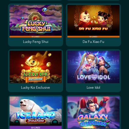
Lucky Feng Shui
Da Fu Xiao Fu
Lucky Koi Exclusive
Love Idol