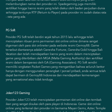
menjadi salah satu icon tersendiri dalam situs Gemoy88 yang telah
melambungkan nama dari provider ini. Spadegaming juga memiliki
sertifikat hingga lisensi resmi yang telah diakui oleh badan perjudian dunia
sehingga tentunya RTP (Return to Player) pada provider ini sudah diatas rata
- rata yang ada.
PG Soft
Provider PG Soft telah berdiri sejak tahun 2015 lalu sehingga telah
menciptakan ribuan jenis permainan slot online online dimana sangat
digemari oleh para slot onlineter pada website resmi Gemoy88. Game
tersebut diantaranya adalah Ganesha Fortune, Ganesha Gold hingga Bali
Vacation dan telah mendapatkan lisensi yang resmi dalam menciptakan
game yang diterbitkan oleh MGA (Malta Gaming Authority) dan sertifikat
resmi dalam beroperasi oleh GA (Gaming Associates). PG Soft sendiri
memiliki singkatan Pocket Games yang mengartikan bahwa seluruh bettor
hanya dengan menggunakan perangkat / ponsel pribadi, anda semua telah
dapat bermain di Gemoy88 Indonesia dan mendapatkan kemenangan
yang sensational atau tidak terduga.
Joker123 Gaming
Provider Joker123 telah menciptakan permainan slot online dan tembak
ikan yang sangat disukai oleh para player di Indonesia. Game slot online
online yang terkenal dari provider ini bernama Mayan Gems, Aztec Temple