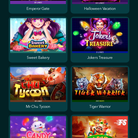
Emperor Gate
Halloween Vacation
Sweet Bakery
Jokers Treasure
Mr Chu Tycoon
Tiger Warrior