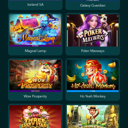
Iceland SA
Galaxy Guardian
Magical Lamp
Poker Maxways
Wow Prosperity
Ho Yeah Monkey