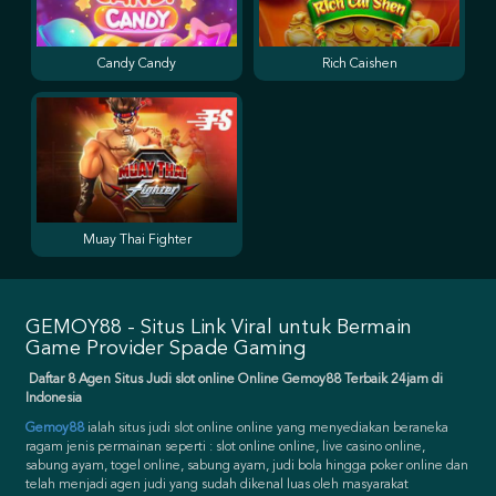
Candy Candy
Rich Caishen
Muay Thai Fighter
GEMOY88 - Situs Link Viral untuk Bermain
Game Provider Spade Gaming
Daftar 8 Agen Situs Judi slot online Online Gemoy88 Terbaik 24jam di
Indonesia
Gemoy88
ialah situs judi slot online online yang menyediakan beraneka
ragam jenis permainan seperti : slot online online, live casino online,
sabung ayam, togel online, sabung ayam, judi bola hingga poker online dan
telah menjadi agen judi yang sudah dikenal luas oleh masyarakat