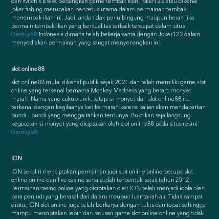
dan Witch's Brew. Sedangkan game tembak ikan, joker123 atau dikenal
joker fishing merupakan pencetus utama dalam permainan tembak
menembak ikan ini. Jadi, anda tidak perlu bingung maupun heran jika
bermain tembak ikan yang berkualitas terbaik terdapat dalam situs
Gemoy88
Indonesia dimana telah bekerja sama dengan Joker123 dalam
menyediakan permainan yang sangat menyenangkan ini.
slot online88
slot online88 mulai dikenal publik sejak 2021 dan telah memiliki game slot
online yang terkenal bernama Monkey Madness yang berarti monyet
marah. Nama yang cukup unik, tetapi si monyet dari slot online88 itu
terkenal dengan kegilaanya ketika marah karena kalian akan mendapatkan
pundi - pundi yang menggairahkan tentunya. Buktikan saja langsung
kegacoran si monyet yang diciptakan oleh slot online88 pada situs resmi
Gemoy88
.
ION
ION sendiri menciptakan permainan judi slot online online berupa slot
online online dan live casino serta sudah terbentuk sejak tahun 2012.
Permainan casino online yang diciptakan oleh ION telah menjadi idola oleh
para penjudi yang berasal dari dalam maupun luar tanah air. Tidak sampai
disitu, ION slot online juga telah berkarya dengan tulus dan tepat sehingga
mampu menciptakan lebih dari ratusan game slot online online yang tidak