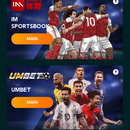
IM
SPORTSBOOK
MAIN
UMBET
MAIN