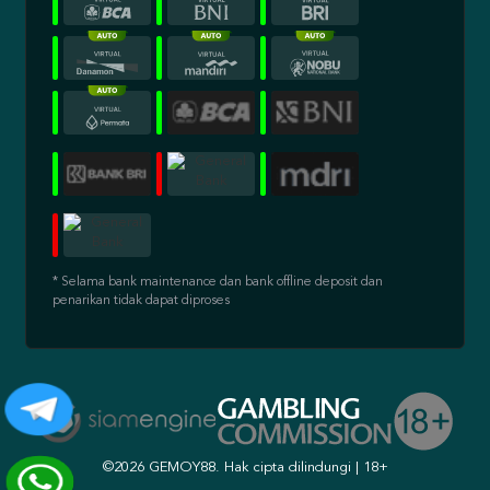
* Selama bank maintenance dan bank offline deposit dan
penarikan tidak dapat diproses
©2026 GEMOY88. Hak cipta dilindungi | 18+