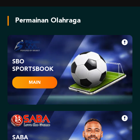
Permainan Olahraga
SBO
SPORTSBOOK
MAIN
SABA