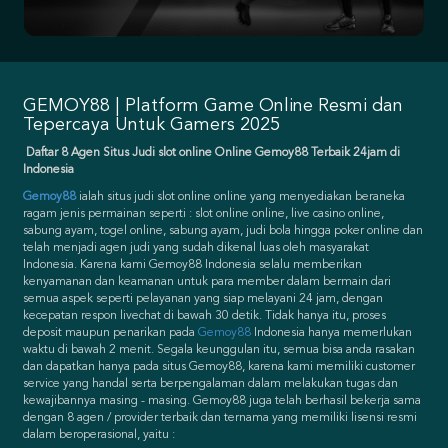
GEMOY88 | Platform Game Online Resmi dan
Tepercaya Untuk Gamers 2025
Daftar 8 Agen Situs Judi slot online Online Gemoy88 Terbaik 24jam di
Indonesia
Gemoy88
ialah situs judi slot online online yang menyediakan beraneka
ragam jenis permainan seperti : slot online online, live casino online,
sabung ayam, togel online, sabung ayam, judi bola hingga poker online dan
telah menjadi agen judi yang sudah dikenal luas oleh masyarakat
Indonesia. Karena kami Gemoy88 Indonesia selalu memberikan
kenyamanan dan keamanan untuk para member dalam bermain dari
semua aspek seperti pelayanan yang siap melayani 24 jam, dengan
kecepatan respon livechat di bawah 30 detik. Tidak hanya itu, proses
deposit maupun penarikan pada
Gemoy88
Indonesia hanya memerlukan
waktu di bawah 2 menit. Segala keunggulan itu, semua bisa anda rasakan
dan dapatkan hanya pada situs Gemoy88, karena kami memiliki customer
service yang handal serta berpengalaman dalam melakukan tugas dan
kewajibannya masing - masing. Gemoy88 juga telah berhasil bekerja sama
dengan 8 agen / provider terbaik dan ternama yang memiliki lisensi resmi
dalam beroperasional, yaitu :