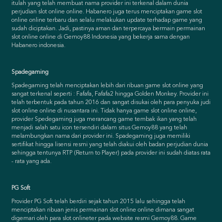
itulah yang telah membuat nama provider ini terkenal dalam dunia
perjudian slot online online. Habanero juga terus menciptakan game slot
online online terbaru dan selalu melakukan update terhadap game yang
sudah diciptakan. Jadi, pastinya aman dan terpercaya bermain permainan
slot online online di Gemoy88 Indonesia yang bekerja sama dengan
Habanero indonesia.
Spadegaming
Spadegaming telah menciptakan lebih dari ribuan game slot online yang
sangat terkenal seperti : Fafafa, Fafafa2 hingga Golden Monkey. Provider ini
telah terbentuk pada tahun 2016 dan sangat disukai oleh para penyuka judi
slot online online di nusantara ini. Tidak hanya game slot online online,
provider Spedegaming juga merancang game tembak ikan yang telah
menjadi salah satu icon tersendiri dalam situs Gemoy88 yang telah
melambungkan nama dari provider ini. Spadegaming juga memiliki
sertifikat hingga lisensi resmi yang telah diakui oleh badan perjudian dunia
sehingga tentunya RTP (Return to Player) pada provider ini sudah diatas rata
- rata yang ada.
PG Soft
Provider PG Soft telah berdiri sejak tahun 2015 lalu sehingga telah
menciptakan ribuan jenis permainan slot online online dimana sangat
digemari oleh para slot onlineter pada website resmi Gemoy88. Game