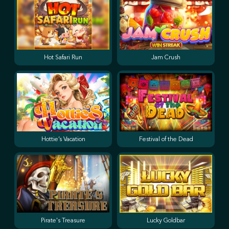
Hot Safari Run
Jam Crush
Hottie’s Vacation
Festival of the Dead
Pirate's Treasure
Lucky Goldbar