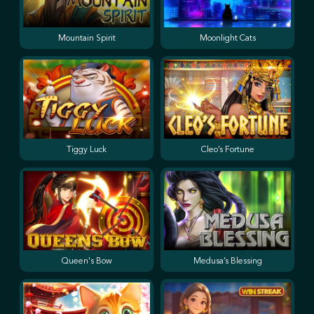
Mountain Spirit
Moonlight Cats
Tiggy Luck
Cleo’s Fortune
Queen's Bow
Medusa’s Blessing