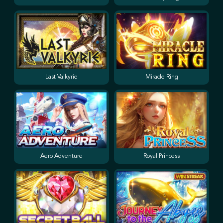
Last Valkyrie
Miracle Ring
Aero Adventure
Royal Princess