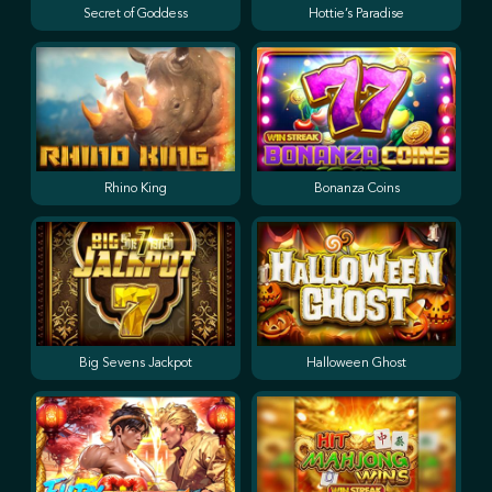
Secret of Goddess
Hottie’s Paradise
Rhino King
Bonanza Coins
Big Sevens Jackpot
Halloween Ghost