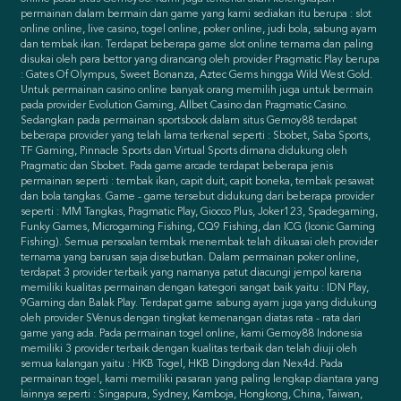
permainan dalam bermain dan game yang kami sediakan itu berupa : slot
online online, live casino, togel online, poker online, judi bola, sabung ayam
dan tembak ikan. Terdapat beberapa game slot online ternama dan paling
disukai oleh para bettor yang dirancang oleh provider Pragmatic Play berupa
: Gates Of Olympus, Sweet Bonanza, Aztec Gems hingga Wild West Gold.
Untuk permainan casino online banyak orang memilih juga untuk bermain
pada provider Evolution Gaming, Allbet Casino dan Pragmatic Casino.
Sedangkan pada permainan sportsbook dalam situs Gemoy88 terdapat
beberapa provider yang telah lama terkenal seperti : Sbobet, Saba Sports,
TF Gaming, Pinnacle Sports dan Virtual Sports dimana didukung oleh
Pragmatic dan Sbobet. Pada game arcade terdapat beberapa jenis
permainan seperti : tembak ikan, capit duit, capit boneka, tembak pesawat
dan bola tangkas. Game - game tersebut didukung dari beberapa provider
seperti : MM Tangkas, Pragmatic Play, Giocco Plus, Joker123, Spadegaming,
Funky Games, Microgaming Fishing, CQ9 Fishing, dan ICG (Iconic Gaming
Fishing). Semua persoalan tembak menembak telah dikuasai oleh provider
ternama yang barusan saja disebutkan. Dalam permainan poker online,
terdapat 3 provider terbaik yang namanya patut diacungi jempol karena
memiliki kualitas permainan dengan kategori sangat baik yaitu : IDN Play,
9Gaming dan Balak Play. Terdapat game sabung ayam juga yang didukung
oleh provider SVenus dengan tingkat kemenangan diatas rata - rata dari
game yang ada. Pada permainan togel online, kami Gemoy88 Indonesia
memiliki 3 provider terbaik dengan kualitas terbaik dan telah diuji oleh
semua kalangan yaitu : HKB Togel, HKB Dingdong dan Nex4d. Pada
permainan togel, kami memiliki pasaran yang paling lengkap diantara yang
lainnya seperti : Singapura, Sydney, Kamboja, Hongkong, China, Taiwan,