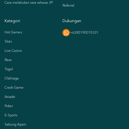
Cara melakukan cara rahasia JP!
Referral
Kategori
Dukungan
Hot Games
+6285190010331
Slots
Live Casino
Race
Togel
Olahraga
Crash Game
Arcade
Poker
E-Sports
Sabung Ayam