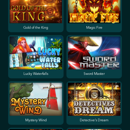
Gold of the King
Magic Fire
Lucky Waterfalls
Sword Master
Mystery Wind
Detective’s Dream