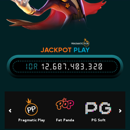
JACKPOT
PLAY
IDR
12,687,400,598
Pragmatic Play
Fat Panda
PG Soft
Slot