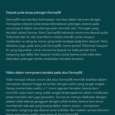
Deposit pulsa tanpa potongan Gemoy88
Gemoy88 memberikan keleluasaan member dalam bermain dengan
menyajikan deposit pulsa tanpa dikenakanan potongan, karena pada
umumnya di dalam situs lainnya pasti memiliki rate / hitungan yang
berubah setiap harinya. Kami Gemoy88 Indonesia menerima deposit pulsa
Telkomsel dan XL dan bisa dikirim melalui transfer pulsa maupun
melakukan isi ulang ke nomor yang telah terdapat pada form deposit. Perlu
diketahui juga, pada situs judi Gemoy88, nomor ponsel Telkomsel maupun
XL yang digunakan untuk menerima deposit itu tidak pernah limit.
Langsung saja daftar dan deposit melalui pulsa karena anda tidak akan
dikenakan potongan ketika melakukan transaksi tersebut.
Waktu dalam memproses transaksi pada situs Gemoy88
Telah menjadi rahasia umum jika situs Gemoy88 memiliki keahlian dalam
memposes deposit hingga penarikan dengan waktu yang sangat singkat.
Hanya memerlukan waktu ± 1 menit saja per transaksi, karena kami
memiliki super team yang sudah sangat berpengalaman dalam melakukan
proses transaksi dan juga penarikan. Semua itu mampu dilakukan dengan
catatan tidak adanya gangguan dengan pihak terkait, karena kami terus
membenahi ada apa yang kurang dalam sistem proses - memproses
transaksi. Langsung saja deposit serta buktikan dan rasakan sensasi bermain
tanpa menunggu waktu yang lama di situs Gemoy88.