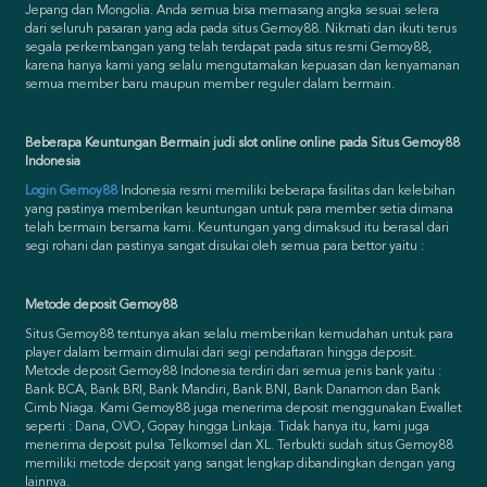
Jepang dan Mongolia. Anda semua bisa memasang angka sesuai selera
dari seluruh pasaran yang ada pada situs Gemoy88. Nikmati dan ikuti terus
segala perkembangan yang telah terdapat pada situs resmi Gemoy88,
karena hanya kami yang selalu mengutamakan kepuasan dan kenyamanan
semua member baru maupun member reguler dalam bermain.
Beberapa Keuntungan Bermain judi slot online online pada Situs Gemoy88
Indonesia
Login Gemoy88
Indonesia resmi memiliki beberapa fasilitas dan kelebihan
yang pastinya memberikan keuntungan untuk para member setia dimana
telah bermain bersama kami. Keuntungan yang dimaksud itu berasal dari
segi rohani dan pastinya sangat disukai oleh semua para bettor yaitu :
Metode deposit Gemoy88
Situs Gemoy88 tentunya akan selalu memberikan kemudahan untuk para
player dalam bermain dimulai dari segi pendaftaran hingga deposit.
Metode deposit Gemoy88 Indonesia terdiri dari semua jenis bank yaitu :
Bank BCA, Bank BRI, Bank Mandiri, Bank BNI, Bank Danamon dan Bank
Cimb Niaga. Kami Gemoy88 juga menerima deposit menggunakan Ewallet
seperti : Dana, OVO, Gopay hingga Linkaja. Tidak hanya itu, kami juga
menerima deposit pulsa Telkomsel dan XL. Terbukti sudah situs Gemoy88
memiliki metode deposit yang sangat lengkap dibandingkan dengan yang
lainnya.