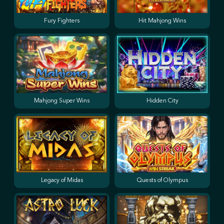
Fury Fighters
Hit Mahjong Wins
Mahjong Super Wins
Hidden City
Legacy of Midas
Quests of Olympus