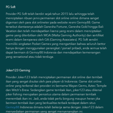
PG Soft
Provider PG Soft telah berdiri sejak tahun 2015 lalu sehingga telah
menciptakan ribuan jenis permainan slot online online dimana sangat
digemari oleh para slot onlineter pada website resmi Gemoy88. Game
tersebut diantaranya adalah Ganesha Fortune, Ganesha Gold hingga Bali
Vacation dan telah mendapatkan lisensi yang resmi dalam menciptakan
game yang diterbitkan oleh MGA (Malta Gaming Authority) dan sertifikat
resmi dalam beroperasi oleh GA (Gaming Associates). PG Soft sendiri
memiliki singkatan Pocket Games yang mengartikan bahwa seluruh bettor
hanya dengan menggunakan perangkat / ponsel pribadi, anda semua telah
dapat bermain di Gemoy88 Indonesia dan mendapatkan kemenangan
yang sensational atau tidak terduga.
Joker123 Gaming
Provider Joker123 telah menciptakan permainan slot online dan tembak
ikan yang sangat disukai oleh para player di Indonesia. Game slot online
online yang terkenal dari provider ini bernama Mayan Gems, Aztec Temple
dan Witch's Brew. Sedangkan game tembak ikan, joker123 atau dikenal
joker fishing merupakan pencetus utama dalam permainan tembak
menembak ikan ini. Jadi, anda tidak perlu bingung maupun heran jika
bermain tembak ikan yang berkualitas terbaik terdapat dalam situs
Gemoy88
Indonesia dimana telah bekerja sama dengan Joker123 dalam
menyediakan permainan yang sangat menyenangkan ini.