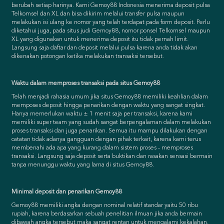
berubah setiap harinya. Kami Gemoy88 Indonesia menerima deposit pulsa
Telkomsel dan XL dan bisa dikirim melalui transfer pulsa maupun
melakukan isi ulang ke nomor yang telah terdapat pada form deposit. Perlu
diketahui juga, pada situs judi Gemoy88, nomor ponsel Telkomsel maupun
XL yang digunakan untuk menerima deposit itu tidak pernah limit.
Langsung saja daftar dan deposit melalui pulsa karena anda tidak akan
dikenakan potongan ketika melakukan transaksi tersebut.
Waktu dalam memproses transaksi pada situs Gemoy88
Telah menjadi rahasia umum jika situs Gemoy88 memiliki keahlian dalam
memposes deposit hingga penarikan dengan waktu yang sangat singkat.
Hanya memerlukan waktu ± 1 menit saja per transaksi, karena kami
memiliki super team yang sudah sangat berpengalaman dalam melakukan
proses transaksi dan juga penarikan. Semua itu mampu dilakukan dengan
catatan tidak adanya gangguan dengan pihak terkait, karena kami terus
membenahi ada apa yang kurang dalam sistem proses - memproses
transaksi. Langsung saja deposit serta buktikan dan rasakan sensasi bermain
tanpa menunggu waktu yang lama di situs Gemoy88.
Minimal deposit dan penarikan Gemoy88
Gemoy88 memiliki angka dengan nominal relatif standar yaitu 50 ribu
rupiah, karena berdasarkan sebuah penelitian ilmuan jika anda bermain
dibawah angka tersebut maka sangat rentan untuk mengalami kekalahan.