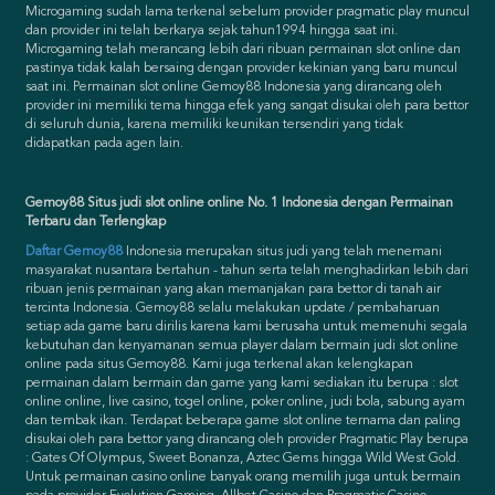
Microgaming sudah lama terkenal sebelum provider pragmatic play muncul
dan provider ini telah berkarya sejak tahun1994 hingga saat ini.
Microgaming telah merancang lebih dari ribuan permainan slot online dan
pastinya tidak kalah bersaing dengan provider kekinian yang baru muncul
saat ini. Permainan slot online Gemoy88 Indonesia yang dirancang oleh
provider ini memiliki tema hingga efek yang sangat disukai oleh para bettor
di seluruh dunia, karena memiliki keunikan tersendiri yang tidak
didapatkan pada agen lain.
Gemoy88 Situs judi slot online online No. 1 Indonesia dengan Permainan
Terbaru dan Terlengkap
Daftar Gemoy88
Indonesia merupakan situs judi yang telah menemani
masyarakat nusantara bertahun - tahun serta telah menghadirkan lebih dari
ribuan jenis permainan yang akan memanjakan para bettor di tanah air
tercinta Indonesia. Gemoy88 selalu melakukan update / pembaharuan
setiap ada game baru dirilis karena kami berusaha untuk memenuhi segala
kebutuhan dan kenyamanan semua player dalam bermain judi slot online
online pada situs Gemoy88. Kami juga terkenal akan kelengkapan
permainan dalam bermain dan game yang kami sediakan itu berupa : slot
online online, live casino, togel online, poker online, judi bola, sabung ayam
dan tembak ikan. Terdapat beberapa game slot online ternama dan paling
disukai oleh para bettor yang dirancang oleh provider Pragmatic Play berupa
: Gates Of Olympus, Sweet Bonanza, Aztec Gems hingga Wild West Gold.
Untuk permainan casino online banyak orang memilih juga untuk bermain