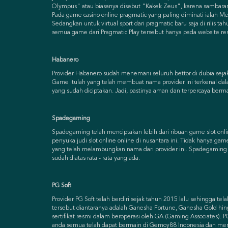
Olympus" atau biasanya disebut "Kakek Zeus", karena sambaran
Pada game casino online pragmatic yang paling diminati ialah Me
Sedangkan untuk virtual sport dari pragmatic baru saja di rilis 
semua game dari Pragmatic Play tersebut hanya pada website r
Habanero
Provider Habanero sudah menemani seluruh bettor di dubia sejak 
Game itulah yang telah membuat nama provider ini terkenal dala
yang sudah diciptakan. Jadi, pastinya aman dan terpercaya ber
Spadegaming
Spadegaming telah menciptakan lebih dari ribuan game slot onlin
penyuka judi slot online online di nusantara ini. Tidak hanya g
yang telah melambungkan nama dari provider ini. Spadegaming jug
sudah diatas rata - rata yang ada.
PG Soft
Provider PG Soft telah berdiri sejak tahun 2015 lalu sehingga t
tersebut diantaranya adalah Ganesha Fortune, Ganesha Gold hin
sertifikat resmi dalam beroperasi oleh GA (Gaming Associates).
anda semua telah dapat bermain di Gemoy88 Indonesia dan men