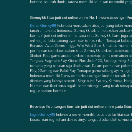
bettor di seluruh dunia, karena memiliki keunikan tersendiri yan
Gemoy88 Situs judi slot online online No. 1 Indonesia dengan P
Daftar Gemoy88
Indonesia merupakan situs judi yang telah mene
tanah air tercinta Indonesia. Gemoy88 selalu melakukan updat
bermain judi slot online online pada situs Gemoy88. Kami juga t
online, judi bola, sabung ayam dan tembak ikan. Terdapat bebera
Bonanza, Aztec Gems hingga Wild West Gold. Untuk permainan ca
permainan sportsbook dalam situs Gemoy88 terdapat beberapa pro
Sbobet. Pada game arcade terdapat beberapa jenis permainan sep
Tangkas, Pragmatic Play, Giocco Plus, Joker123, Spadegaming, 
ternama yang barusan saja disebutkan. Dalam permainan poker on
Play, 9Gaming dan Balak Play. Terdapat game sabung ayam juga 
Indonesia memiliki 3 provider terbaik dengan kualitas terbaik 
diantara yang lainnya seperti : Singapura, Sydney, Kamboja, H
Nikmati dan ikuti terus segala perkembangan yang telah ter
reguler dalam bermain.
Beberapa Keuntungan Bermain judi slot online online pada Sit
Login Gemoy88
Indonesia resmi memiliki beberapa fasilitas d
berasal dari segi rohani dan pastinya sangat disukai oleh semua pa