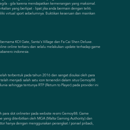
egila - gila karena mendapatkan kemenangan yang maksimal.
lian yang berlipat - lipat jika anda bermain dengan teliti.
miliki virtual sport sebelumnya. Buktikan keseruan dan mainkan
i bernama KOI Gate, Santa's Village dan Fa Cai Shen Deluxe.
online online terbaru dan selalu melakukan update terhadap game
Habanero indonesia.
 telah terbentuk pada tahun 2016 dan sangat disukai oleh para
telah menjadi salah satu icon tersendiri dalam situs Gemoy88
unia sehingga tentunya RTP (Return to Player) pada provider ini
oleh para slot onlineter pada website resmi Gemoy88. Game
me yang diterbitkan oleh MGA (Malta Gaming Authority) dan
ettor hanya dengan menggunakan perangkat / ponsel pribadi,