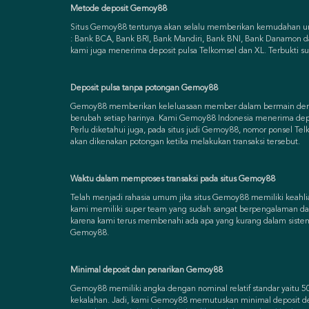
Metode deposit Gemoy88
Situs Gemoy88 tentunya akan selalu memberikan kemudahan untuk
: Bank BCA, Bank BRI, Bank Mandiri, Bank BNI, Bank Danamon d
kami juga menerima deposit pulsa Telkomsel dan XL. Terbukti 
Deposit pulsa tanpa potongan Gemoy88
Gemoy88 memberikan keleluasaan member dalam bermain dengan 
berubah setiap harinya. Kami Gemoy88 Indonesia menerima deposi
Perlu diketahui juga, pada situs judi Gemoy88, nomor ponsel Tel
akan dikenakan potongan ketika melakukan transaksi tersebut.
Waktu dalam memproses transaksi pada situs Gemoy88
Telah menjadi rahasia umum jika situs Gemoy88 memiliki keahl
kami memiliki super team yang sudah sangat berpengalaman dal
karena kami terus membenahi ada apa yang kurang dalam sistem 
Gemoy88.
Minimal deposit dan penarikan Gemoy88
Gemoy88 memiliki angka dengan nominal relatif standar yaitu 5
kekalahan. Jadi, kami Gemoy88 memutuskan minimal deposit de