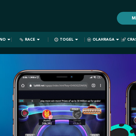
M
INO
RACE
TOGEL
OLAHRAGA
CRA