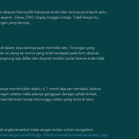
deposit Gemoy88 Indonesia terdiri dari semua jenis bank yaitu
erti : Dana, OVO, Gopay hingga Linkaja. Tidak hanya itu,
ngan yang lainnya.
lam situs lainnya pasti memiliki rate / hitungan yang
 isi ulang ke nomor yang telah terdapat pada form deposit.
ngsung saja daftar dan deposit melalui pulsa karena anda tidak
anya memerlukan waktu ± 1 menit saja per transaksi, karena
gan catatan tidak adanya gangguan dengan pihak terkait,
ensasi bermain tanpa menunggu waktu yang lama di situs
awah angka tersebut maka sangat rentan untuk mengalami
menangan relatif tinggi. Untuk minimal nominal penarikan juga