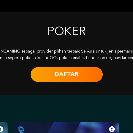
POKER
MING sebagai provider pilihan terbaik Se Asia untuk jenis permain
inan seperti poker, dominoQQ, poker omaha, bandar poker, bandar cem
DAFTAR