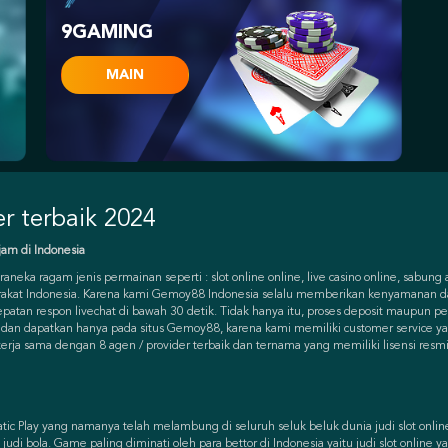
9GAMING
MAIN
r terbaik 2024
jam di Indonesia
raneka ragam jenis permainan seperti : slot online online, live casino online, sabung
syarakat Indonesia. Karena kami Gemoy88 Indonesia selalu memberikan kenyamana
patan respon livechat di bawah 30 detik. Tidak hanya itu, proses deposit maupun p
n dan dapatkan hanya pada situs Gemoy88, karena kami memiliki customer service 
ja sama dengan 8 agen / provider terbaik dan ternama yang memiliki lisensi resmi 
atic Play yang namanya telah melambung di seluruh seluk beluk dunia judi slot onlin
 dan judi bola. Game paling diminati oleh para bettor di Indonesia yaitu judi slot onli