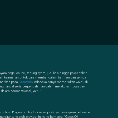
 ayam, togel online, sabung ayam, judi bola hingga poker online
n dan keamanan untuk para member dalam bermain dari semua
enarikan pada
Gemoy88
Indonesia hanya memerlukan waktu di
yang handal serta berpengalaman dalam melakukan tugas dan
dalam beroperasional, yaitu :
e online. Pragmatic Play Indonesia pastinya menyajikan beberapa
ne yang dirancang oleh provider ini yang bernama "Gates Of