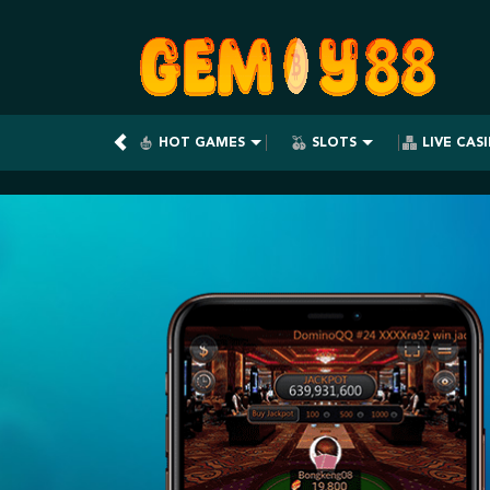
HOT GAMES
SLOTS
LIVE CAS