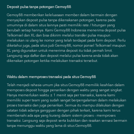
Deposit pulsa tanpa potongan Gemoy88
Gemoy88 memberikan keleluasaan member dalam bermain dengan
menyajikan deposit pulsa tanpa dikenakanan potongan, karena pada
umumnya di dalam situs lainnya pasti memiliki rate / hitungan yang
berubah setiap harinya. Kami Gemoy88 Indonesia menerima deposit pulsa
Telkomsel dan XL dan bisa dikirim melalui transfer pulsa maupun
melakukan isi ulang ke nomor yang telah terdapat pada form deposit. Perlu
diketahui juga, pada situs judi Gemoy88, nomor ponsel Telkomsel maupun
XL yang digunakan untuk menerima deposit itu tidak pernah limit.
Langsung saja daftar dan deposit melalui pulsa karena anda tidak akan
dikenakan potongan ketika melakukan transaksi tersebut.
Waktu dalam memproses transaksi pada situs Gemoy88
Telah menjadi rahasia umum jika situs Gemoy88 memiliki keahlian dalam
memposes deposit hingga penarikan dengan waktu yang sangat singkat.
Hanya memerlukan waktu ± 1 menit saja per transaksi, karena kami
memiliki super team yang sudah sangat berpengalaman dalam melakukan
proses transaksi dan juga penarikan. Semua itu mampu dilakukan dengan
catatan tidak adanya gangguan dengan pihak terkait, karena kami terus
membenahi ada apa yang kurang dalam sistem proses - memproses
transaksi. Langsung saja deposit serta buktikan dan rasakan sensasi bermain
tanpa menunggu waktu yang lama di situs Gemoy88.