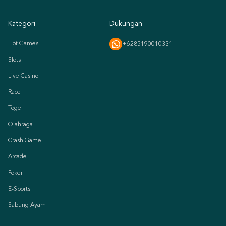
Kategori
Dukungan
Hot Games
+6285190010331
Slots
Live Casino
Race
Togel
Olahraga
Crash Game
Arcade
Poker
E-Sports
Sabung Ayam