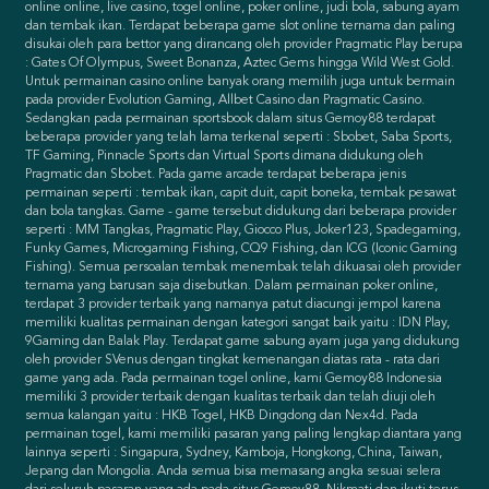
online online, live casino, togel online, poker online, judi bola, sabung ayam
dan tembak ikan. Terdapat beberapa game slot online ternama dan paling
disukai oleh para bettor yang dirancang oleh provider Pragmatic Play berupa
: Gates Of Olympus, Sweet Bonanza, Aztec Gems hingga Wild West Gold.
Untuk permainan casino online banyak orang memilih juga untuk bermain
pada provider Evolution Gaming, Allbet Casino dan Pragmatic Casino.
Sedangkan pada permainan sportsbook dalam situs Gemoy88 terdapat
beberapa provider yang telah lama terkenal seperti : Sbobet, Saba Sports,
TF Gaming, Pinnacle Sports dan Virtual Sports dimana didukung oleh
Pragmatic dan Sbobet. Pada game arcade terdapat beberapa jenis
permainan seperti : tembak ikan, capit duit, capit boneka, tembak pesawat
dan bola tangkas. Game - game tersebut didukung dari beberapa provider
seperti : MM Tangkas, Pragmatic Play, Giocco Plus, Joker123, Spadegaming,
Funky Games, Microgaming Fishing, CQ9 Fishing, dan ICG (Iconic Gaming
Fishing). Semua persoalan tembak menembak telah dikuasai oleh provider
ternama yang barusan saja disebutkan. Dalam permainan poker online,
terdapat 3 provider terbaik yang namanya patut diacungi jempol karena
memiliki kualitas permainan dengan kategori sangat baik yaitu : IDN Play,
9Gaming dan Balak Play. Terdapat game sabung ayam juga yang didukung
oleh provider SVenus dengan tingkat kemenangan diatas rata - rata dari
game yang ada. Pada permainan togel online, kami Gemoy88 Indonesia
memiliki 3 provider terbaik dengan kualitas terbaik dan telah diuji oleh
semua kalangan yaitu : HKB Togel, HKB Dingdong dan Nex4d. Pada
permainan togel, kami memiliki pasaran yang paling lengkap diantara yang
lainnya seperti : Singapura, Sydney, Kamboja, Hongkong, China, Taiwan,
Jepang dan Mongolia. Anda semua bisa memasang angka sesuai selera