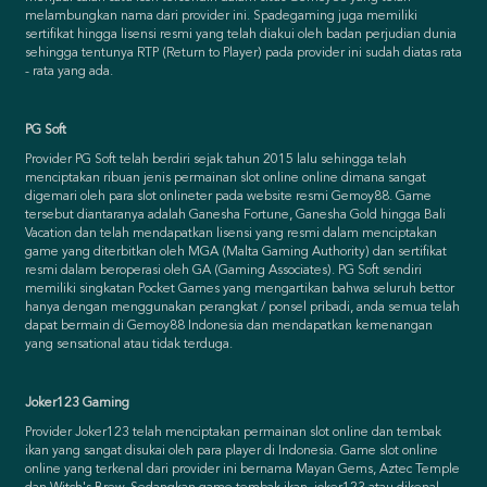
melambungkan nama dari provider ini. Spadegaming juga memiliki
sertifikat hingga lisensi resmi yang telah diakui oleh badan perjudian dunia
sehingga tentunya RTP (Return to Player) pada provider ini sudah diatas rata
- rata yang ada.
PG Soft
Provider PG Soft telah berdiri sejak tahun 2015 lalu sehingga telah
menciptakan ribuan jenis permainan slot online online dimana sangat
digemari oleh para slot onlineter pada website resmi Gemoy88. Game
tersebut diantaranya adalah Ganesha Fortune, Ganesha Gold hingga Bali
Vacation dan telah mendapatkan lisensi yang resmi dalam menciptakan
game yang diterbitkan oleh MGA (Malta Gaming Authority) dan sertifikat
resmi dalam beroperasi oleh GA (Gaming Associates). PG Soft sendiri
memiliki singkatan Pocket Games yang mengartikan bahwa seluruh bettor
hanya dengan menggunakan perangkat / ponsel pribadi, anda semua telah
dapat bermain di Gemoy88 Indonesia dan mendapatkan kemenangan
yang sensational atau tidak terduga.
Joker123 Gaming
Provider Joker123 telah menciptakan permainan slot online dan tembak
ikan yang sangat disukai oleh para player di Indonesia. Game slot online
online yang terkenal dari provider ini bernama Mayan Gems, Aztec Temple