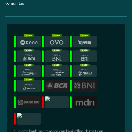
Komunitas
* Selama bank maintenance dan bank offline deposit dan