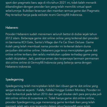
sport dari pragmatic baru saja di rilis tahun 2021 ini, tidak kalah menarik
dibandingkan dengan provider lain yang telah memiliki virtual sport
sebelumnya. Buktikan keseruan dan mainkan semua game dari Pragmatic
Play tersebut hanya pada website resmi Gemoy88 Indonesia.
Habanero
Provider Habanero sudah menemani seluruh bettor di dubia sejak tahun
2012 silam. Beberapa game slot online online yang terkenal dari provider
ini bernama KOI Gate, Santa's Village dan Fa Cai Shen Deluxe. Game
itulah yang telah membuat nama provider ini terkenal dalam dunia
perjudian slot online online. Habanero juga terus menciptakan game slot
online online terbaru dan selalu melakukan update terhadap game yang
sudah diciptakan. Jadi, pastinya aman dan terpercaya bermain permainan
slot online online di Gemoy88 Indonesia yang bekerja sama dengan
Habanero indonesia.
Spadegaming
Spadegaming telah menciptakan lebih dari ribuan game slot online yang
sangat terkenal seperti : Fafafa, Fafafa2 hingga Golden Monkey. Provider ini
telah terbentuk pada tahun 2016 dan sangat disukai oleh para penyuka judi
slot online online di nusantara ini. Tidak hanya game slot online online,
provider Spedegaming juga merancang game tembak ikan yang telah
menjadi salah satu icon tersendiri dalam situs Gemoy88 yang telah