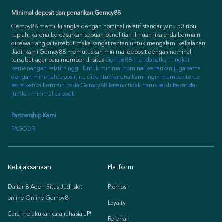
Minimal deposit dan penarikan Gemoy88
Gemoy88 memiliki angka dengan nominal relatif standar yaitu 50 ribu
rupiah, karena berdasarkan sebuah penelitian ilmuan jika anda bermain
dibawah angka tersebut maka sangat rentan untuk mengalami kekalahan.
Jadi, kami Gemoy88 memutuskan minimal deposit dengan nominal
tersebut agar para member di situs
Gemoy88
mendapatkan tingkat
kemenangan relatif tinggi. Untuk minimal nominal penarikan juga sama
dengan minimal deposit, itu dibentuk karena kami ingin member terus
setia ketika bermain pada Gemoy88 karena tidak harus lebih besar dari
jumlah minimal deposit.
Partnership Kami
PAGCOR
Kebijaksanaan
Platform
Daftar 8 Agen Situs Judi slot
Promosi
online Online Gemoy8
Loyalty
Cara melakukan cara rahasia JP!
Referral