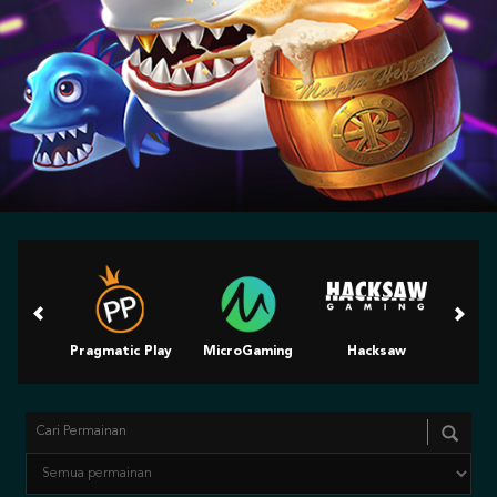
Pragmatic Play
MicroGaming
Hacksaw
King