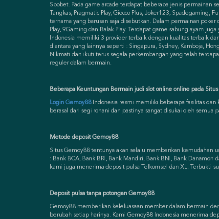
Sbobet. Pada game arcade terdapat beberapa jenis permainan sep
Tangkas, Pragmatic Play, Giocco Plus, Joker123, Spadegaming, 
ternama yang barusan saja disebutkan. Dalam permainan poker on
Play, 9Gaming dan Balak Play. Terdapat game sabung ayam juga 
Indonesia memiliki 3 provider terbaik dengan kualitas terbaik 
diantara yang lainnya seperti : Singapura, Sydney, Kamboja, H
Nikmati dan ikuti terus segala perkembangan yang telah ter
reguler dalam bermain.
Beberapa Keuntungan Bermain judi slot online online pada Sit
Login Gemoy88
Indonesia resmi memiliki beberapa fasilitas d
berasal dari segi rohani dan pastinya sangat disukai oleh semua pa
Metode deposit Gemoy88
Situs Gemoy88 tentunya akan selalu memberikan kemudahan untuk
: Bank BCA, Bank BRI, Bank Mandiri, Bank BNI, Bank Danamon d
kami juga menerima deposit pulsa Telkomsel dan XL. Terbukti 
Deposit pulsa tanpa potongan Gemoy88
Gemoy88 memberikan keleluasaan member dalam bermain dengan 
berubah setiap harinya. Kami Gemoy88 Indonesia menerima deposi