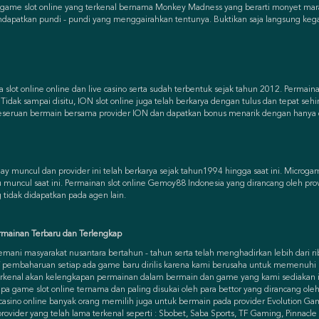
ki game slot online yang terkenal bernama Monkey Madness yang berarti monyet marah
dapatkan pundi - pundi yang menggairahkan tentunya. Buktikan saja langsung kegaco
 slot online online dan live casino serta sudah terbentuk sejak tahun 2012. Permaina
. Tidak sampai disitu, ION slot online juga telah berkarya dengan tulus dan tepat s
an keseruan bermain bersama provider ION dan dapatkan bonus menarik dengan hany
y muncul dan provider ini telah berkarya sejak tahun1994 hingga saat ini. Microgam
u muncul saat ini. Permainan slot online Gemoy88 Indonesia yang dirancang oleh prov
g tidak didapatkan pada agen lain.
ermainan Terbaru dan Terlengkap
mani masyarakat nusantara bertahun - tahun serta telah menghadirkan lebih dari r
e / pembaharuan setiap ada game baru dirilis karena kami berusaha untuk memenu
erkenal akan kelengkapan permainan dalam bermain dan game yang kami sediakan itu be
pa game slot online ternama dan paling disukai oleh para bettor yang dirancang ole
sino online banyak orang memilih juga untuk bermain pada provider Evolution Gam
vider yang telah lama terkenal seperti : Sbobet, Saba Sports, TF Gaming, Pinnacle 