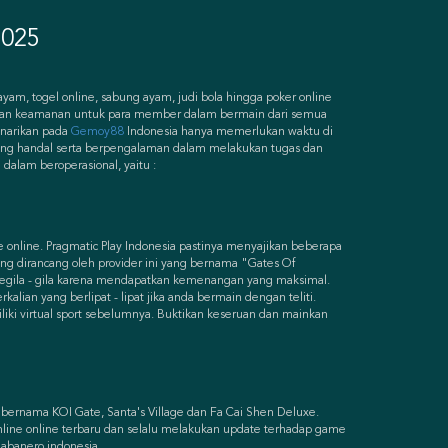
2025
 ayam, togel online, sabung ayam, judi bola hingga poker online
n dan keamanan untuk para member dalam bermain dari semua
enarikan pada
Gemoy88
Indonesia hanya memerlukan waktu di
yang handal serta berpengalaman dalam melakukan tugas dan
dalam beroperasional, yaitu :
e online. Pragmatic Play Indonesia pastinya menyajikan beberapa
ne yang dirancang oleh provider ini yang bernama "Gates Of
egila - gila karena mendapatkan kemenangan yang maksimal.
lian yang berlipat - lipat jika anda bermain dengan teliti.
miliki virtual sport sebelumnya. Buktikan keseruan dan mainkan
i bernama KOI Gate, Santa's Village dan Fa Cai Shen Deluxe.
online online terbaru dan selalu melakukan update terhadap game
Habanero indonesia.