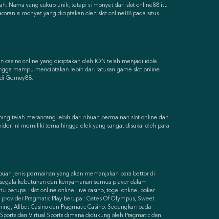
. Nama yang cukup unik, tetapi si monyet dari slot online88 itu
ran si monyet yang diciptakan oleh slot online88 pada situs
n casino online yang diciptakan oleh ION telah menjadi idola
ehingga mampu menciptakan lebih dari ratusan game slot online
a di Gemoy88.
ing telah merancang lebih dari ribuan permainan slot online dan
ider ini memiliki tema hingga efek yang sangat disukai oleh para
ibuan jenis permainan yang akan memanjakan para bettor di
hi segala kebutuhan dan kenyamanan semua player dalam
rupa : slot online online, live casino, togel online, poker
h provider Pragmatic Play berupa : Gates Of Olympus, Sweet
ing, Allbet Casino dan Pragmatic Casino. Sedangkan pada
Sports dan Virtual Sports dimana didukung oleh Pragmatic dan