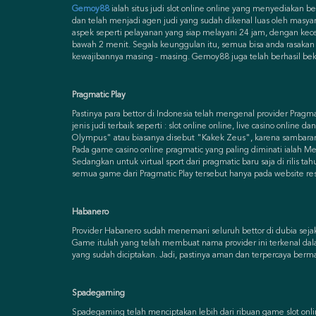
Gemoy88
ialah situs judi slot online online yang menyediakan be
dan telah menjadi agen judi yang sudah dikenal luas oleh ma
aspek seperti pelayanan yang siap melayani 24 jam, dengan kece
bawah 2 menit. Segala keunggulan itu, semua bisa anda rasaka
kewajibannya masing - masing. Gemoy88 juga telah berhasil beker
Pragmatic Play
Pastinya para bettor di Indonesia telah mengenal provider Pragm
jenis judi terbaik seperti : slot online online, live casino online
Olympus" atau biasanya disebut "Kakek Zeus", karena sambaran
Pada game casino online pragmatic yang paling diminati ialah Me
Sedangkan untuk virtual sport dari pragmatic baru saja di rilis 
semua game dari Pragmatic Play tersebut hanya pada website r
Habanero
Provider Habanero sudah menemani seluruh bettor di dubia sejak 
Game itulah yang telah membuat nama provider ini terkenal dala
yang sudah diciptakan. Jadi, pastinya aman dan terpercaya ber
Spadegaming
Spadegaming telah menciptakan lebih dari ribuan game slot onlin