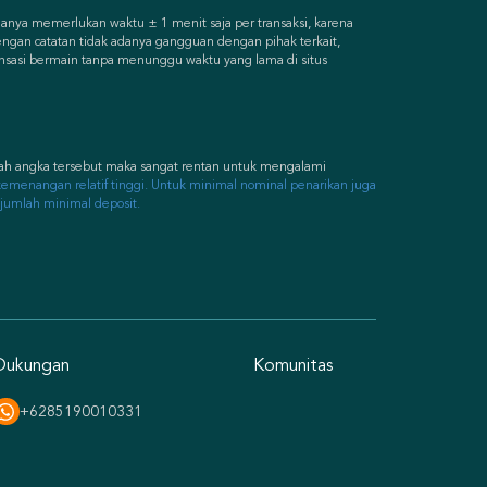
anya memerlukan waktu ± 1 menit saja per transaksi, karena
gan catatan tidak adanya gangguan dengan pihak terkait,
ensasi bermain tanpa menunggu waktu yang lama di situs
awah angka tersebut maka sangat rentan untuk mengalami
menangan relatif tinggi. Untuk minimal nominal penarikan juga
 jumlah minimal deposit.
Dukungan
Komunitas
+6285190010331