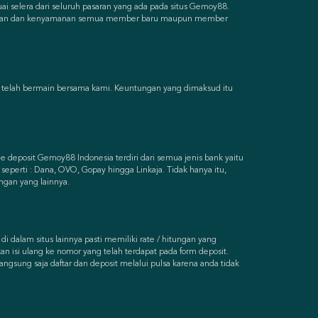
i selera dari seluruh pasaran yang ada pada situs Gemoy88.
kepuasan dan kenyamanan semua member baru maupun member
a telah bermain bersama kami. Keuntungan yang dimaksud itu
deposit Gemoy88 Indonesia terdiri dari semua jenis bank yaitu
erti : Dana, OVO, Gopay hingga Linkaja. Tidak hanya itu,
ngan yang lainnya.
lam situs lainnya pasti memiliki rate / hitungan yang
 isi ulang ke nomor yang telah terdapat pada form deposit.
ngsung saja daftar dan deposit melalui pulsa karena anda tidak