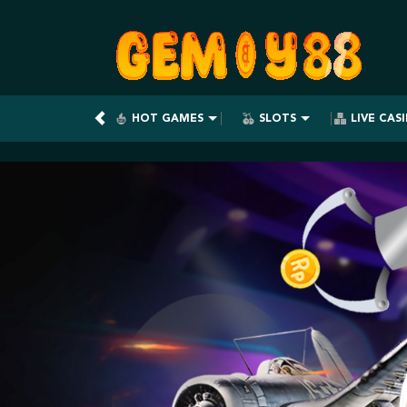
HOT GAMES
SLOTS
LIVE CAS