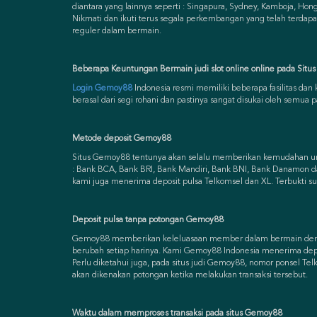
diantara yang lainnya seperti : Singapura, Sydney, Kamboja, H
Nikmati dan ikuti terus segala perkembangan yang telah ter
reguler dalam bermain.
Beberapa Keuntungan Bermain judi slot online online pada Sit
Login Gemoy88
Indonesia resmi memiliki beberapa fasilitas d
berasal dari segi rohani dan pastinya sangat disukai oleh semua pa
Metode deposit Gemoy88
Situs Gemoy88 tentunya akan selalu memberikan kemudahan untuk
: Bank BCA, Bank BRI, Bank Mandiri, Bank BNI, Bank Danamon d
kami juga menerima deposit pulsa Telkomsel dan XL. Terbukti 
Deposit pulsa tanpa potongan Gemoy88
Gemoy88 memberikan keleluasaan member dalam bermain dengan 
berubah setiap harinya. Kami Gemoy88 Indonesia menerima deposi
Perlu diketahui juga, pada situs judi Gemoy88, nomor ponsel Tel
akan dikenakan potongan ketika melakukan transaksi tersebut.
Waktu dalam memproses transaksi pada situs Gemoy88