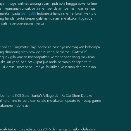
 ayam, togel online, sabung ayam, judi bola hingga poker online
n dan keamanan untuk para member dalam bermain dari semua
enarikan pada
Gemoy88
Indonesia hanya memerlukan waktu di
yang handal serta berpengalaman dalam melakukan tugas dan
dalam beroperasional, yaitu :
e online. Pragmatic Play Indonesia pastinya menyajikan beberapa
ne yang dirancang oleh provider ini yang bernama "Gates Of
egila - gila karena mendapatkan kemenangan yang maksimal.
lian yang berlipat - lipat jika anda bermain dengan teliti.
miliki virtual sport sebelumnya. Buktikan keseruan dan mainkan
i bernama KOI Gate, Santa's Village dan Fa Cai Shen Deluxe.
online online terbaru dan selalu melakukan update terhadap game
Habanero indonesia.
 telah terbentuk pada tahun 2016 dan sangat disukai oleh para